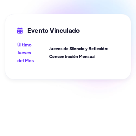
Evento Vinculado

Último
Jueves de Silencio y Reflexión:
Jueves
Concentración Mensual
del Mes
Plaza Alta de Algeciras
Libre acceso


Presencial
