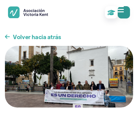

Volver hacia atrás
