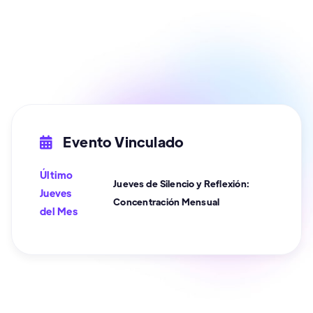
Leandro O.
Evento Vinculado

Último
Jueves de Silencio y Reflexión:
Jueves
Concentración Mensual
del Mes
Plaza Alta de Algeciras
Libre acceso


Presencial
