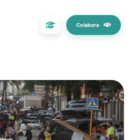

Colabora
