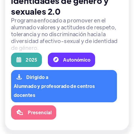
identidades de género y
sexuales 2.0
Programa enfocado a promover en el
alumnado valores y actitudes de respeto,
tolerancia y no discriminación hacia la
diversidad afectivo-sexual y de identidad
de género.

2025

Autonómico

Dirigido a
Alumnado y profesorado de centros
docentes

Presencial