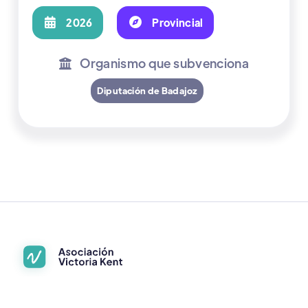
profesionales para la prevención,
detección y actuación ante casos de

2026

Provincial
violencia de género y sexual.
Organismo que subvenciona

Diputación de Badajoz