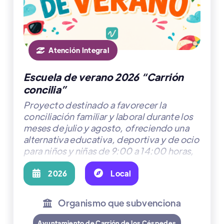
Atención Integral

Escuela de verano 2026 “Carrión
concilia”
Proyecto destinado a favorecer la
conciliación familiar y laboral durante los
meses de julio y agosto, ofreciendo una
alternativa educativa, deportiva y de ocio
para niños y niñas de 9:00 a 14:00 horas,
en el edificio del comedor escolar y el
Complejo Deportivo Municipal de Carrión

2026

Local
de los Céspedes.
Organismo que subvenciona

Ayuntamiento de Carrión de los Céspedes