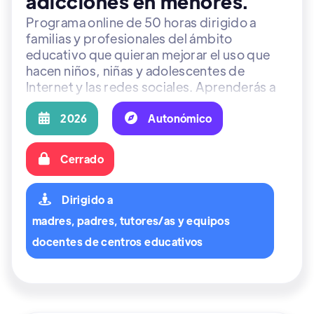
adicciones en menores.
Programa online de 50 horas dirigido a
familias y profesionales del ámbito
educativo que quieran mejorar el uso que
hacen niños, niñas y adolescentes de
Internet y las redes sociales. Aprenderás a
prevenir conductas de riesgo y fomentar un
entorno digital seguro, saludable y

2026

Autonómico
equilibrado.

Cerrado

Dirigido a
madres, padres, tutores/as y equipos
docentes de centros educativos