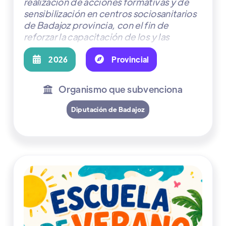
realización de acciones formativas y de
sensibilización en centros sociosanitarios
de Badajoz provincia, con el fin de
reforzar la capacitación de los y las
profesionales para la prevención,
detección y actuación ante casos de

2026

Provincial
violencia de género y sexual.
Organismo que subvenciona

Diputación de Badajoz