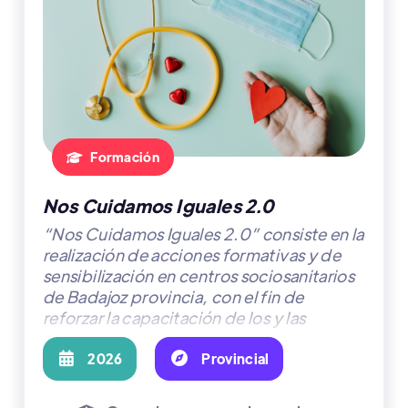
Formación

Nos Cuidamos Iguales 2.0
“Nos Cuidamos Iguales 2.0” consiste en la
realización de acciones formativas y de
sensibilización en centros sociosanitarios
de Badajoz provincia, con el fin de
reforzar la capacitación de los y las
profesionales para la prevención,
detección y actuación ante casos de

2026

Provincial
violencia de género y sexual.