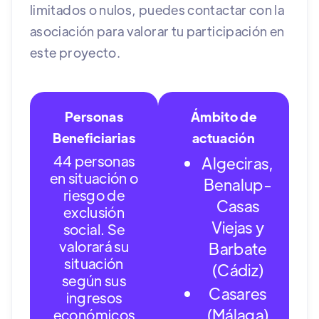
limitados o nulos, puedes contactar con la
asociación para valorar tu participación en
este proyecto.
Personas
Ámbito de
Beneficiarias
actuación
44 personas
Algeciras,
en situación o
Benalup-
riesgo de
Casas
exclusión
Viejas y
social. Se
valorará su
Barbate
situación
(Cádiz)
según sus
Casares
ingresos
(Málaga)
económicos