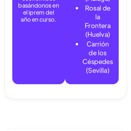
basándonos en
Rosal de
el iprem del
la
año en curso.
Frontera
(Huelva)
Carrión
de los
Céspedes
(Sevilla)