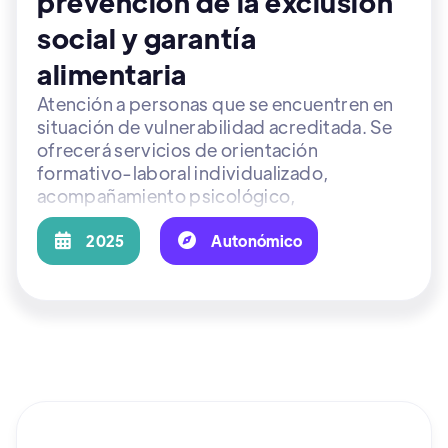
prevención de la exclusión
social y garantía
alimentaria
Atención a personas que se encuentren en
situación de vulnerabilidad acreditada. Se
ofrecerá servicios de orientación
formativo-laboral individualizado,
acompañamiento psicológico,
asesoramiento jurídico, además de un bono
económico de 150€ para gastos de

2025

Autonómico
suministros básicos.